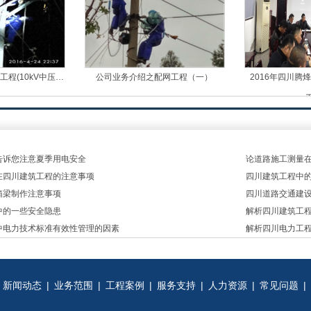
程(10kV中压…
公司业务介绍之配网工程（一）
2016年四川腾
告诉您注意夏季用电安全
论道路施工测量
在四川建筑工程的注意事项
四川建筑工程中
箱梁制作注意事项
四川道路交通建
中的一些安全隐患
解析四川建筑工
中电力技术标准有效性管理的因素
解析四川电力工
新闻动态
|
业务范围
|
工程案例
|
服务支持
|
人力资源
|
常见问题
|